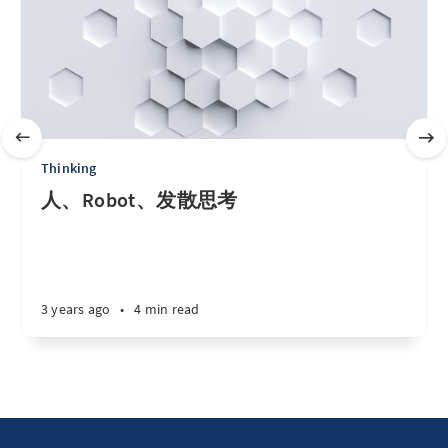
Thinking
人、Robot、发散思考
3 years ago
•
4 min read